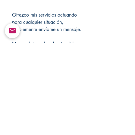
Ofrezco mis servicios actuando
para cualquier situación,
simplemente envíame un mensaje.
Nunca dejes velas desatendidas.
Solo con fines de entretenimiento!
Visite mi tienda cada semana para
ver artículos nuevos, visite también
mis tiendas para ver las rebajas.
https://mandsmagicjewelrybox.co
m/