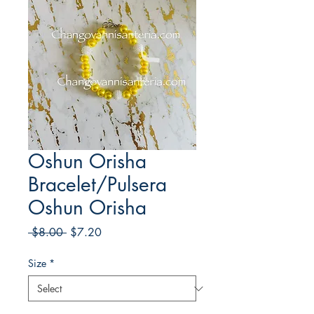
Oshun Orisha
Bracelet/Pulsera
Oshun Orisha
Regular
Sale
 $8.00 
$7.20
Price
Price
Size
*