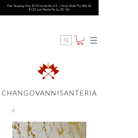
Free Shipping Over $120 Inside the U.S. | Envío Gratis Por Más De
$120 solo Dentro De Los EE. UU.
CHANGOVANNISANTERIA