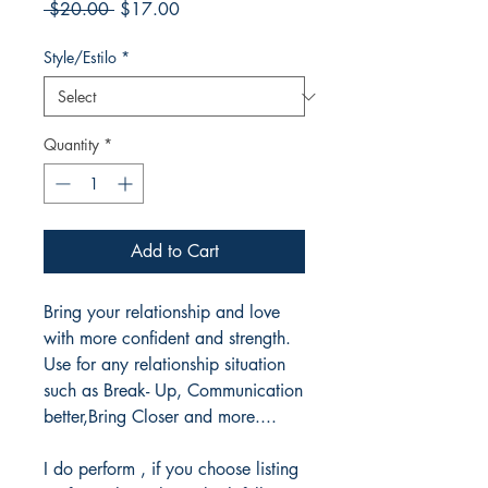
Regular
Sale
 $20.00 
$17.00
Price
Price
Style/Estilo
*
Quantity
*
Add to Cart
Bring your relationship and love
with more confident and strength.
Use for any relationship situation
such as Break- Up, Communication
better,Bring Closer and more....
I do perform , if you choose listing