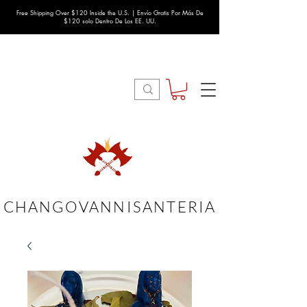
Free Shipping Over $120 Inside the U.S. | Envío Gratis Por Más De
$120 solo Dentro De Los EE. UU.
CHANGOVANNISANTERIA