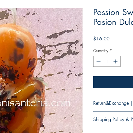
Passion S
Pasion Dul
Price
$16.00
Quantity
*
Return&Exchange |
There are no retur
Shipping Policy & P
products.
No hay devolucion
It would take 3 to 5 b