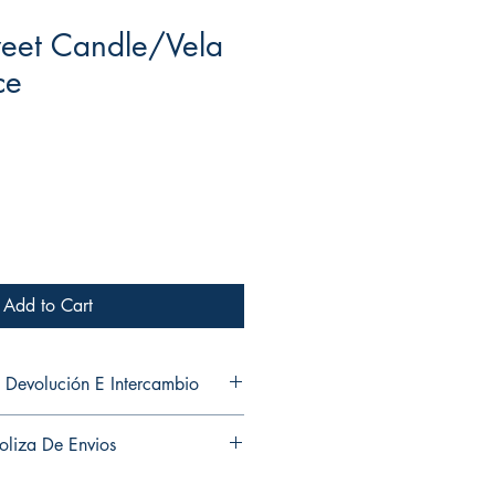
weet Candle/Vela
ce
Add to Cart
 Devolución E Intercambio
ns and exchanges in any of my
oliza De Envios
es ni cambios en ninguno de mis
usiness days to ship out your