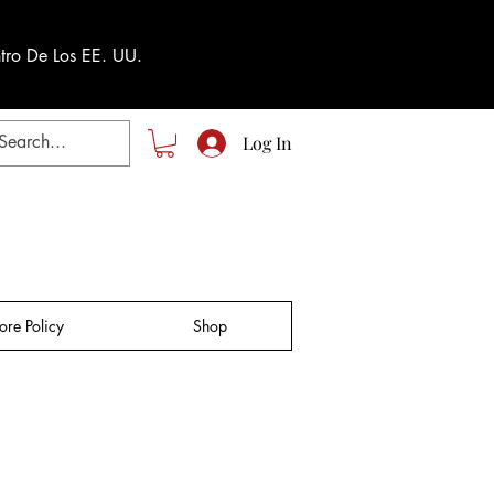
tro De Los EE. UU.
Log In
tore Policy
Shop