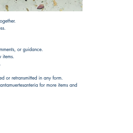
ogether.
ss.
omments, or guidance.
 items.
.
d or retransmitted in any form.
antamuertesanteria for more items and