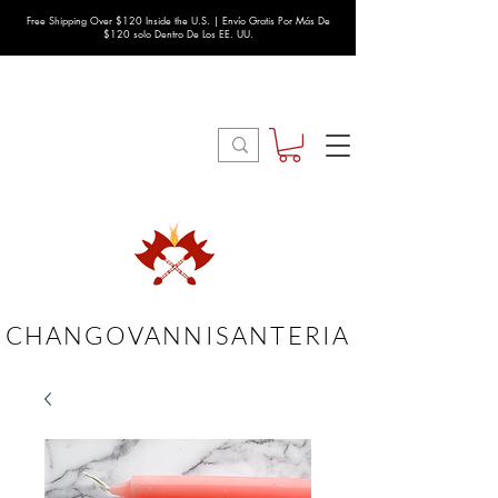
Free Shipping Over $120 Inside the U.S. | Envío Gratis Por Más De
$120 solo Dentro De Los EE. UU.
CHANGOVANNISANTERIA