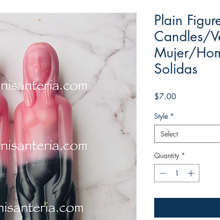
Plain Figu
Candles/V
Mujer/Hom
Solidas
Price
$7.00
Style
*
Select
Quantity
*