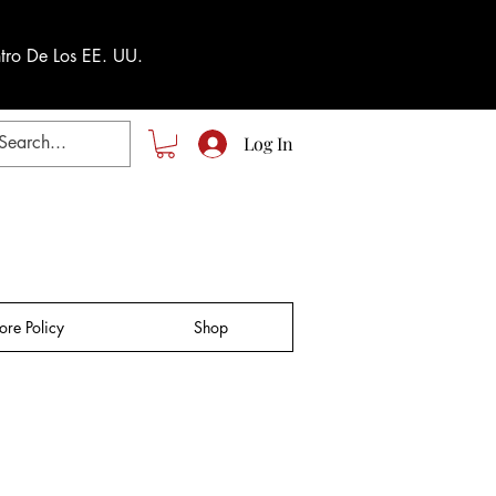
tro De Los EE. UU.
Log In
tore Policy
Shop