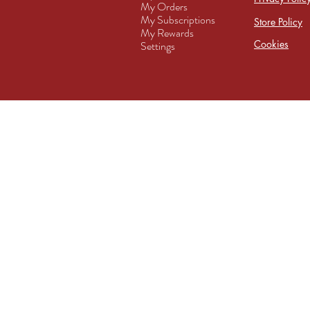
My Orders
My Subscriptions
Store Policy
My Rewards
Cookies
Settings