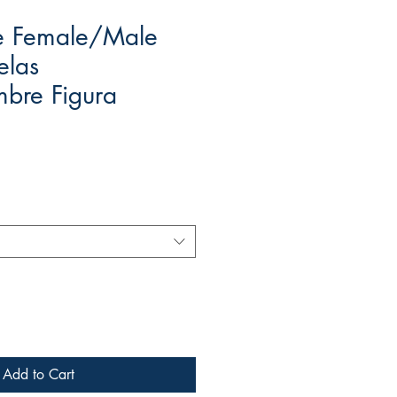
re Female/Male
elas
bre Figura
Add to Cart