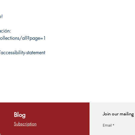
o!
ación:
ollections/all?page=1
cessibility-statement
Join our mailing 
Blog
Subscription
Email
y