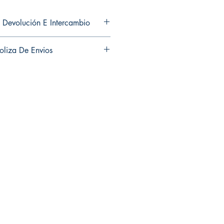
 Devolución E Intercambio
ns and exchanges in any of my
oliza De Envios
es ni cambios en ninguno de mis
ns and exchanges in any of my
es ni cambios en ninguno de mis