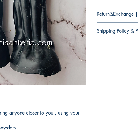
Return&Exchange |
There are no retur
Shipping Policy & P
products.
No hay devolucion
There are no retur
productos
products.
No hay devolucion
productos.
bring anyone closer to you , using your
powders.