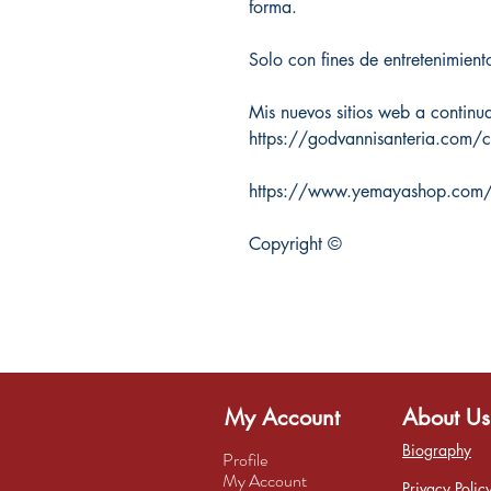
forma.
Solo con fines de entretenimient
Mis nuevos sitios web a continu
https://godvannisanteria.com/c
https://www.yemayashop.com/ac
Copyright ©
My Account
About Us
Biography
Profile
My Account
Privacy Polic