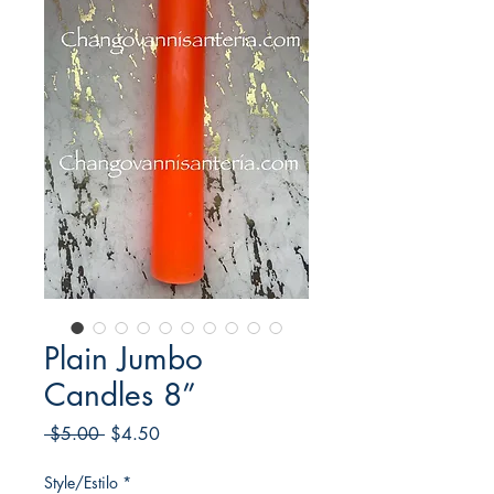
Plain Jumbo
Candles 8”
Regular
Sale
 $5.00 
$4.50
Price
Price
Style/Estilo
*