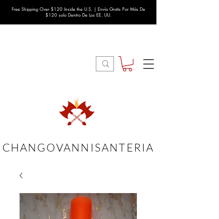
Free Shipping Over $120 Inside the U.S. | Envío Gratis Por Más De
$120 solo Dentro De Los EE. UU.
CHANGOVANNISANTERIA