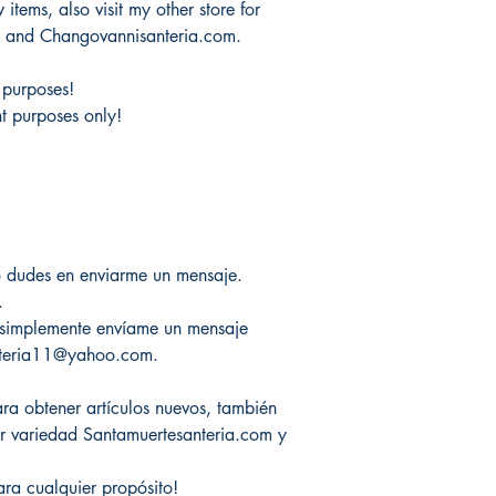
items, also visit my other store for
m and Changovannisanteria.com.
 purposes!
nt purposes only!
o dudes en enviarme un mensaje.
.
, simplemente envíame un mensaje
nteria11@yahoo.com.
ra obtener artículos nuevos, también
ner variedad Santamuertesanteria.com y
ara cualquier propósito!