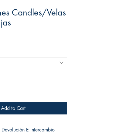
hes Candles/Velas
jas
ale
rice
Add to Cart
 Devolución E Intercambio