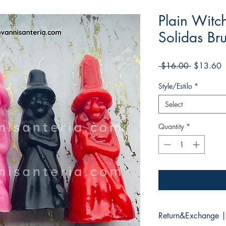
Plain Witc
Solidas Bru
Regular
S
 $16.00 
$13.60
Price
P
Style/Estilo
*
Select
Quantity
*
Return&Exchange |