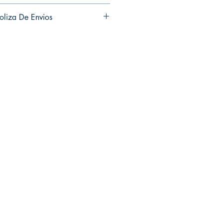
ns and exchanges in any of my
oliza De Envios
es ni cambios en ninguno de mis
usiness days to ship out your
ías hábiles en enviar sus productos.