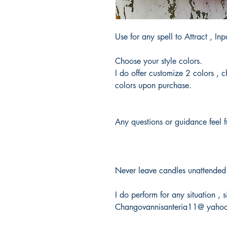
Use for any spell to Attract , I
Choose your style colors.
I do offer customize 2 colors ,
colors upon purchase.
Any questions or guidance feel 
Never leave candles unattended
I do perform for any situation ,
Changovannisanteria11@ yaho