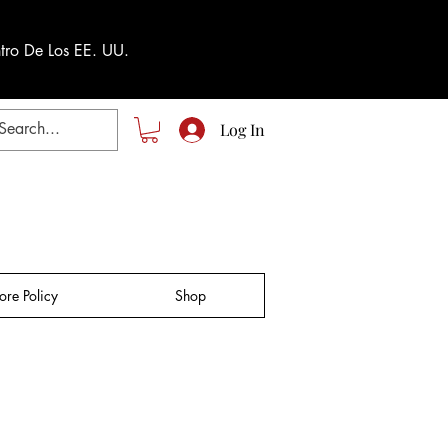
tro De Los EE. UU.
Log In
tore Policy
Shop