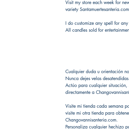
Visit my store each week for new 
variety Santamuertesanteria.co
I do customize any spell for any
All candles sold for entertainme
Cualquier duda u orientación n
Nunca dejes velas desatendidas
Actúo para cualquier situación
directamente a Changovannisa
Visite mi tienda cada semana pa
visite mi otra tienda para obte
Changovannisanteria.com.
Personaliza cualquier hechizo p