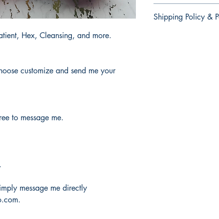
There are no retur
Shipping Policy & P
products.
No hay devolucion
npatient, Hex, Cleansing, and more.
It would take 3 to 5 b
productos.
products.
Tardaría entre 3 y 5 d
 choose customize and send me your
free to message me.
.
 simply message me directly
o.com.