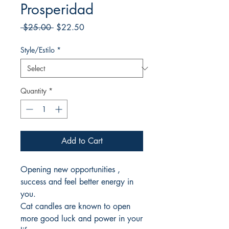
Prosperidad
Regular
Sale
 $25.00 
$22.50
Price
Price
Style/Estilo
*
Quantity
*
Add to Cart
Opening new opportunities ,
success and feel better energy in
you.
Cat candles are known to open
more good luck and power in your