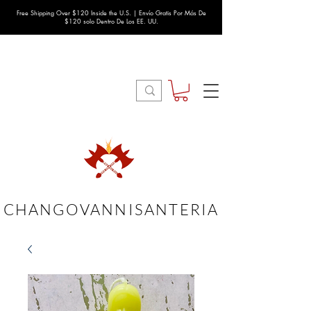
Free Shipping Over $120 Inside the U.S. | Envío Gratis Por Más De
$120 solo Dentro De Los EE. UU.
CHANGOVANNISANTERIA