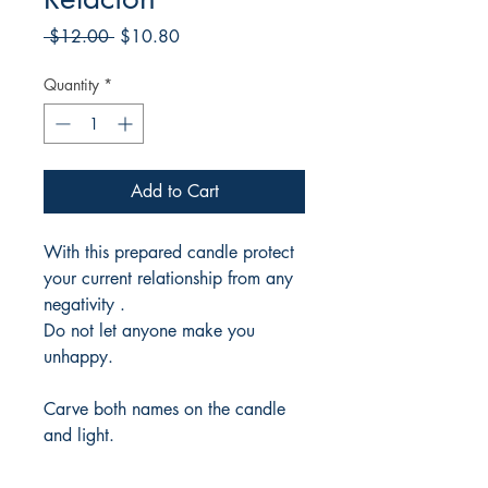
Regular
Sale
 $12.00 
$10.80
Price
Price
Quantity
*
Add to Cart
With this prepared candle protect
your current relationship from any
negativity .
Do not let anyone make you
unhappy.
Carve both names on the candle
and light.