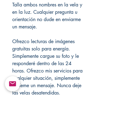
Talla ambos nombres en la vela y
en la luz. Cualquier pregunta u
orientación no dude en enviarme
un mensaje.
Ofrezco lecturas de imágenes
gratuitas solo para energía.
Simplemente cargue su foto y le
responderé dentro de las 24
horas. Ofrezco mis servicios para
cualquier situación, simplemente
envíeme un mensaje. Nunca deje
las velas desatendidas.
Solo para fines de entretenimiento!
Visite mi tienda cada semana para
obtener nuevos artículos, también
visite mis tiendas para ver las
ventas.