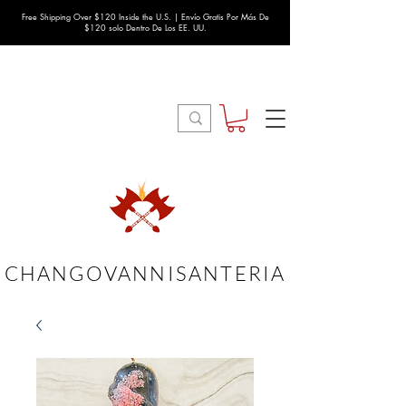
Free Shipping Over $120 Inside the U.S. | Envío Gratis Por Más De
$120 solo Dentro De Los EE. UU.
CHANGOVANNISANTERIA