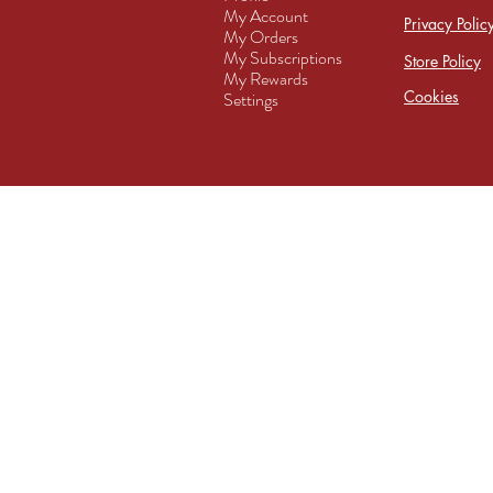
My Account
Privacy Polic
My Orders
My Subscriptions
Store Policy
My Rewards
Cookies
Settings