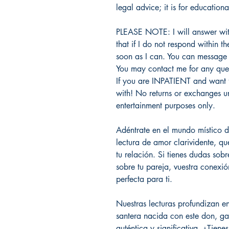
legal advice; it is for education
PLEASE NOTE: I will answer wi
that if I do not respond within t
soon as I can. You can message 
You may contact me for any ques
If you are INPATIENT and want fas
with! No returns or exchanges u
entertainment purposes only.
Adéntrate en el mundo místico 
lectura de amor clarividente, qu
tu relación. Si tienes dudas sobr
sobre tu pareja, vuestra conexi
perfecta para ti.
Nuestras lecturas profundizan en
santera nacida con este don, g
auténtica y significativa. ¿Tiene