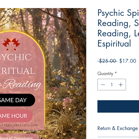
Psychic Spi
Reading, S
Reading, L
Espiritual
Regular
S
 $25.00 
$17.00
Price
P
Quantity
*
Return & Exchange 