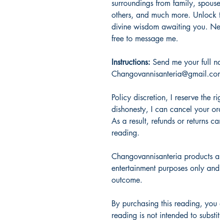
surroundings from family, spouses
others, and much more. Unlock t
divine wisdom awaiting you. Ne
free to message me.
Instructions:
Send me your full n
Changovannisanteria@gmail.co
Policy discretion, I reserve the r
dishonesty, I can cancel your or
As a result, refunds or returns 
reading.
Changovannisanteria products an
entertainment purposes only an
outcome.
By purchasing this reading, you 
reading is not intended to substi