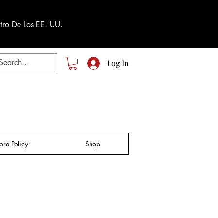
tro De Los EE. UU.
Log In
tore Policy
Shop