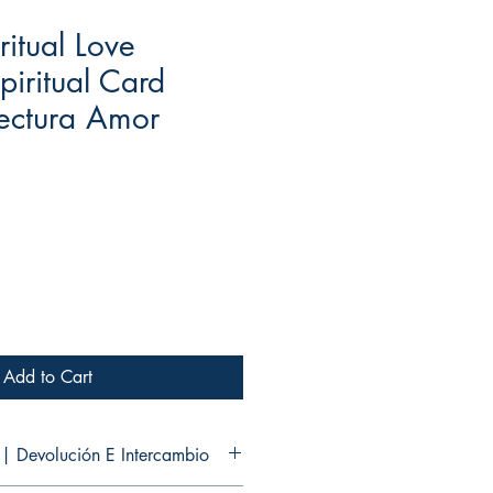
ritual Love
piritual Card
ectura Amor
ale
rice
Add to Cart
| Devolución E Intercambio