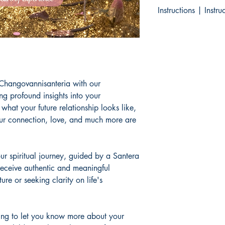
There are no returns 
Instructions | Instr
No hay devoluciones 
productos.
Instructions:
Send me y
my email at Changov
Instrucciones:
Envía tu
nacimiento a mi corre
Changovannisanteria
 Changovannisanteria with our
ng profound insights into your
 what your future relationship looks like,
our connection, love, and much more are
ur spiritual journey, guided by a Santera
 receive authentic and meaningful
re or seeking clarity on life's
ding to let you know more about your