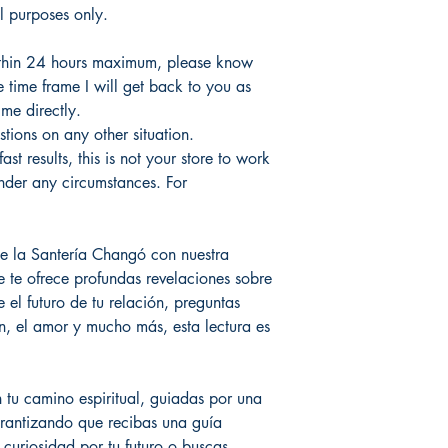
al purposes only.
thin 24 hours maximum, please know
he time frame I will get back to you as
me directly.
tions on any other situation.
t results, this is not your store to work
nder any circumstances. For
de la Santería Changó con nuestra
e te ofrece profundas revelaciones sobre
e el futuro de tu relación, preguntas
ón, el amor y mucho más, esta lectura es
 tu camino espiritual, guiadas por una
arantizando que recibas una guía
s curiosidad por tu futuro o buscas