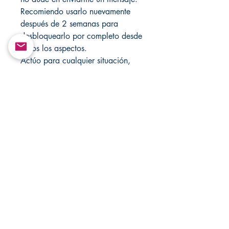
Recomiendo usarlo nuevamente
después de 2 semanas para
desbloquearlo por completo desde
todos los aspectos.
Actúo para cualquier situación,
simplemente envíame un mensaje
directamente a
Changovannisanteria11@yahoo.c
om. Visite mi tienda cada semana
para obtener nuevos artículos,
también visite mi otra tienda para
ver la variedad
Santamuertesanteria.com y
Changovannisanteria.com.
Personalizo cualquier hechizo para
cualquier propósito!