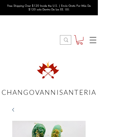
Free Shipping Over $120 Inside the U.S. | Envío Gratis Por Más De
$120 solo Dentro De Los EE. UU.
CHANGOVANNISANTERIA