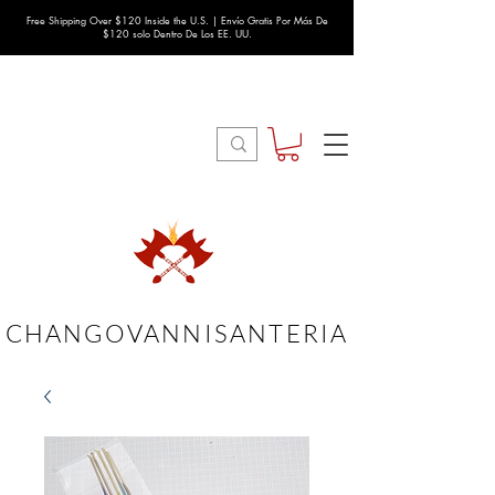
Free Shipping Over $120 Inside the U.S. | Envío Gratis Por Más De
$120 solo Dentro De Los EE. UU.
CHANGOVANNISANTERIA