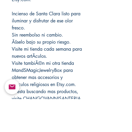
Incienso de Santa Clara listo para
iluminar y disfrutar de ese olor
fresco.
Sin reembolso ni cambio.
Ãšselo bajo su propio riesgo.
Visite mi tienda cada semana para
nuevos artÃ­culos.
Visite tambiÃ©n mi otra tienda
MandSMagicJewelryBox para
obtener mas accesorios y
articulos religiosos en Etsy.com.
Si esta buscando mas productos,
visite CHANGOVANNISANTERIA
@ Etsy.com.
Return&Exchange |
Devolución E Intercambio