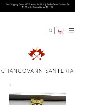
Free Shipping Over $120 Inside the U.S. | Envío Gratis Por Más De
$120 solo Dentro De Los EE. UU.
CHANGOVANNISANTERIA