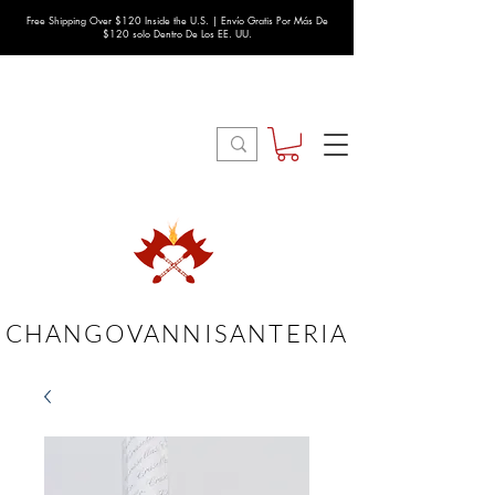
Free Shipping Over $120 Inside the U.S. | Envío Gratis Por Más De
$120 solo Dentro De Los EE. UU.
CHANGOVANNISANTERIA