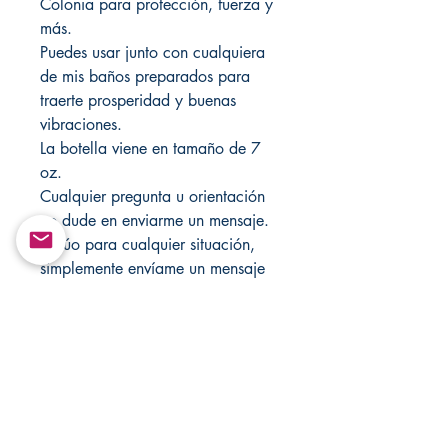
Colonia para protección, fuerza y ​​
más.
Puedes usar junto con cualquiera
de mis baños preparados para
traerte prosperidad y buenas
vibraciones.
La botella viene en tamaño de 7
oz.
Cualquier pregunta u orientación
no dude en enviarme un mensaje.
Actúo para cualquier situación,
simplemente envíame un mensaje
directamente a
Changovannisanteria11@yahoo.c
om. Visite mi tienda cada semana
para obtener nuevos artículos,
también visite mi otra tienda para
ver la variedad
Santamuertesanteria.com y