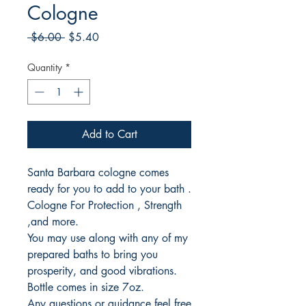
Cologne
Regular
Sale
 $6.00 
$5.40
Price
Price
Quantity
*
Add to Cart
Santa Barbara cologne comes
ready for you to add to your bath .
Cologne For Protection , Strength
,and more.
You may use along with any of my
prepared baths to bring you
prosperity, and good vibrations.
Bottle comes in size 7oz.
Any questions or guidance feel free