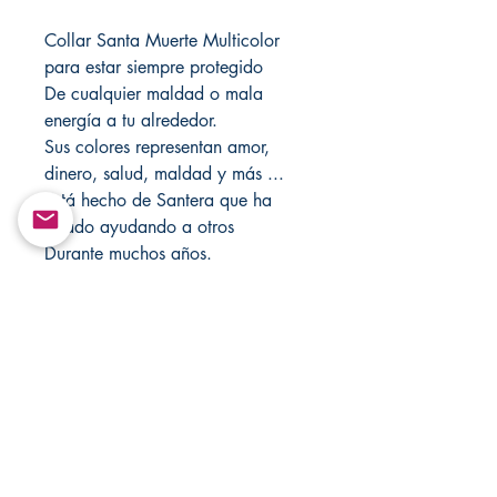
Collar Santa Muerte Multicolor
para estar siempre protegido
De cualquier maldad o mala
energía a tu alrededor.
Sus colores representan amor,
dinero, salud, maldad y más ...
Está hecho de Santera que ha
estado ayudando a otros
Durante muchos años.
Sin reembolso ni cambio.
Úselo bajo su propio riesgo.
Visite mi tienda cada semana para
nuevos artículos.
Return&Exchange |
Devolución E Intercambio
There are no returns and exchanges in