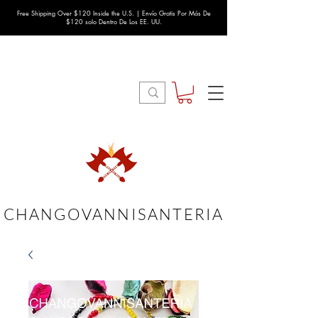
Free Shipping Over $120 Inside the U.S. | Envío Gratis Por Más De
$120 solo Dentro De Los EE. UU.
CHANGOVANNISANTERIA