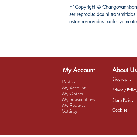
**Copyright © Changovannisant
ser reproducidos ni transmitidos 
están reservados exclusivamente 
My Account
About Us
Biography
Profile
My Account
Privacy Polic
My Orders
My Subscriptions
Store Policy
My Rewards
Cookies
Settings