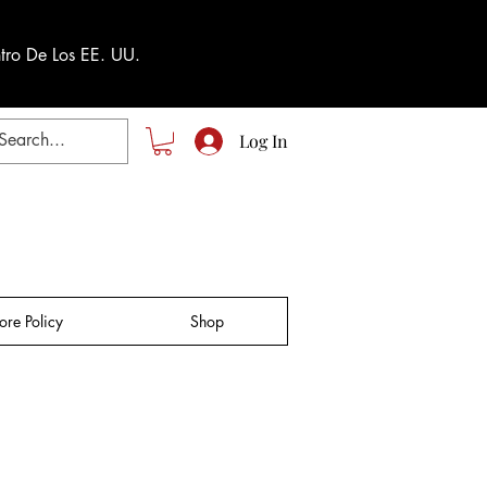
tro De Los EE. UU.
Log In
tore Policy
Shop