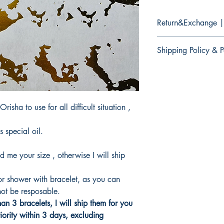
Return&Exchange |
There are no retur
Shipping Policy & P
products.
No hay devolucion
It would take 3 to 5 b
productos
products.Not Includi
Tardaria entre 3 y 5 d
productos.No incluye 
isha to use for all difficult situation ,
s special oil.
d me your size , otherwise I will ship
or shower with bracelet, as you can
not be resposable.
an 3 bracelets, I will ship them for you
riority within 3 days, excluding