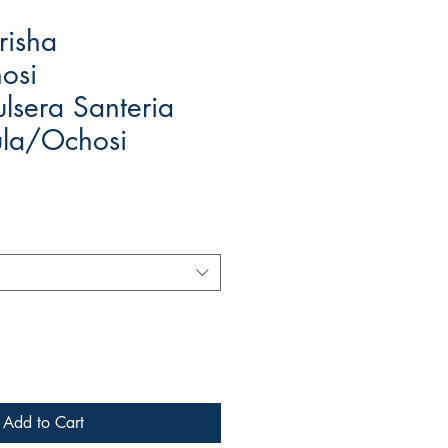
risha
osi
ulsera Santeria
ula/Ochosi
Add to Cart