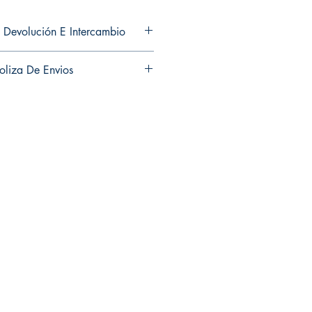
 Devolución E Intercambio
ns and exchanges in any of my
oliza De Envios
es ni cambios en ninguno de mis
usiness days to ship out your
ng Weekends.
ias habiles en enviar sus
fines de semana.