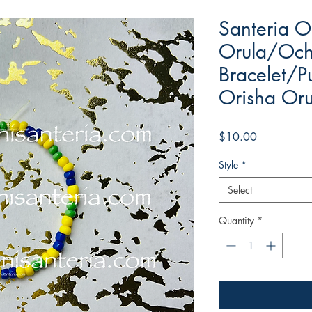
Santeria O
Orula/Och
Bracelet/P
Orisha Or
Price
$10.00
Style
*
Select
Quantity
*