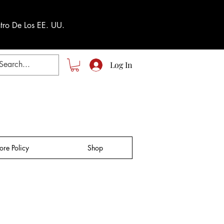
tro De Los EE. UU.
Log In
tore Policy
Shop