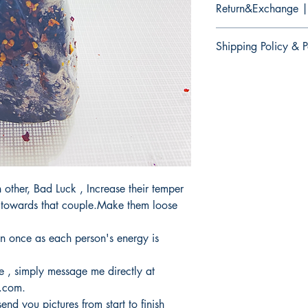
Return&Exchange |
There are no returns 
Shipping Policy & P
No hay devoluciones 
productos
It would take 3 to 5 b
products.Not Includi
Tardaria entre 3 y 5 d
productos.No incluye 
other, Bad Luck , Increase their temper
 towards that couple.Make them loose
n once as each person's energy is
ee , simply message me directly at
.com.
send you pictures from start to finish