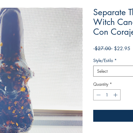
Separate 
Witch Can
Con Coraje
Regular
S
 $27.00 
$22.95
Price
P
Style/Estilo
*
Select
Quantity
*