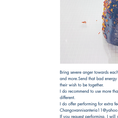
Bring severe anger towards each 
and more.Send that bad energy
their wish to be together.
I do recommend to use more tha
different.
I do offer performing for extra f
Changovannisanteria11@yahoo
If you request performing, I will 