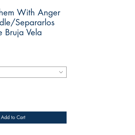
Them With Anger
dle/Separarlos
 Bruja Vela
ale
rice
Add to Cart