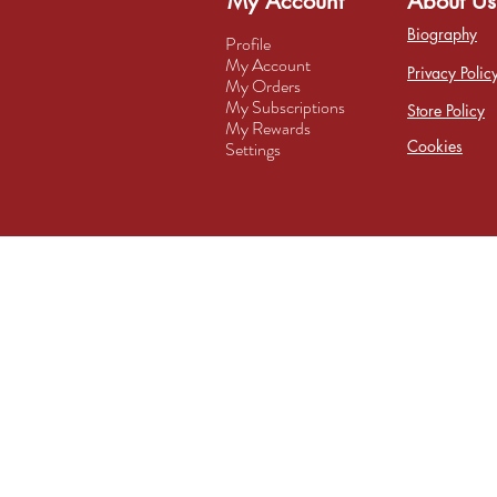
My Account
About Us
Biography
Profile
My Account
Privacy Polic
My Orders
My Subscriptions
Store Policy
My Rewards
Cookies
Settings