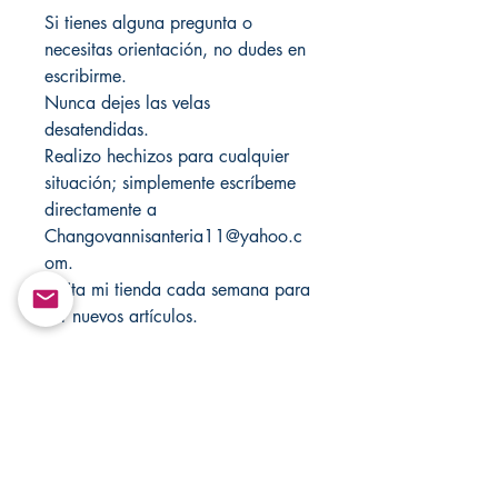
Si tienes alguna pregunta o
necesitas orientación, no dudes en
escribirme.
Nunca dejes las velas
desatendidas.
Realizo hechizos para cualquier
situación; simplemente escríbeme
directamente a
Changovannisanteria11@yahoo.c
om.
Visita mi tienda cada semana para
ver nuevos artículos.
También puedes encontrar
variedad en mis otras tiendas:
Santamuertesanteria.com y
Changovannisanteria.com.