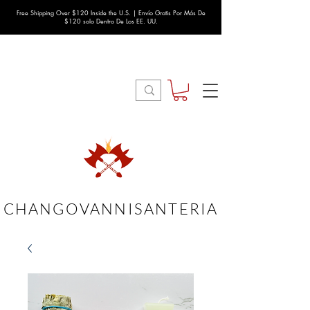
Free Shipping Over $120 Inside the U.S. | Envío Gratis Por Más De
$120 solo Dentro De Los EE. UU.
CHANGOVANNISANTERIA