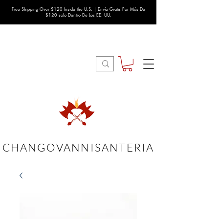
Free Shipping Over $120 Inside the U.S. | Envío Gratis Por Más De
$120 solo Dentro De Los EE. UU.
CHANGOVANNISANTERIA