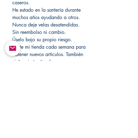
caseros.
He estado en la santería durante
muchos años ayudando a otros.
Nunca deje velas desatendidas.
Sin reembolso ni cambio.
Úselo bajo su propio riesgo.
Visite mi tienda cada semana para
obtener nuevos artículos. También
visite mi otra tienda
MandSMagicJewelryBox para
obtener más accesorios y artículos
religiosos en Etsy.com. Si está
buscando más productos, visite
CHANGOVANNISANTERIA @
Etsy.com.
Return&Exchange |
Devolución E Intercambio