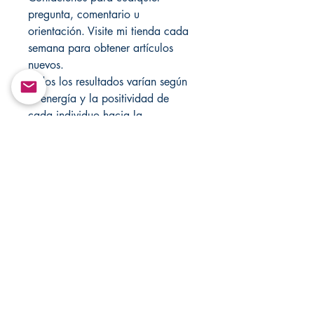
pregunta, comentario u
orientación. Visite mi tienda cada
semana para obtener artículos
nuevos.
Todos los resultados varían según
la energía y la positividad de
cada individuo hacia la
vela/velas. Estos elementos no se
pueden recompilar ni retransmitir
de ninguna forma.
Solo con fines de entretenimiento!
Visite Changovannisanteria.com y
Santamuertesanteria.com para
obtener más artículos y ofertas
especiales.