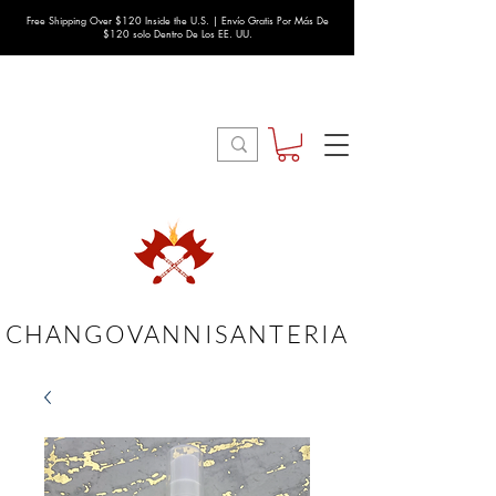
Free Shipping Over $120 Inside the U.S. | Envío Gratis Por Más De
$120 solo Dentro De Los EE. UU.
CHANGOVANNISANTERIA