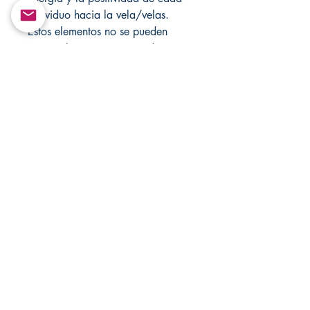
individuo hacia la vela/velas.
Estos elementos no se pueden
recompilar ni retransmitir de
ninguna forma.
Solo con fines de entretenimiento!
Visite Changovannisanteria.com y
Santamuertesanteria.com para
obtener más artículos y ofertas
especiales.
Derechos de autor ©
Return&Exchange |
Devolución E Intercambio