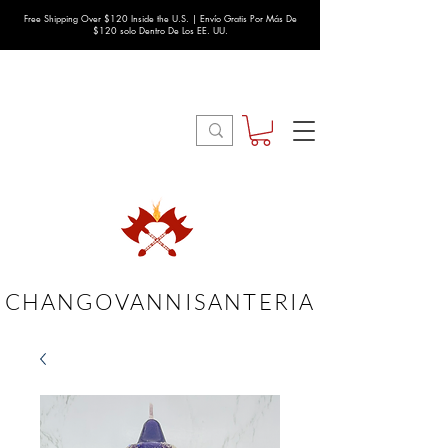
Free Shipping Over $120 Inside the U.S. | Envío Gratis Por Más De
$120 solo Dentro De Los EE. UU.
CHANGOVANNISANTERIA