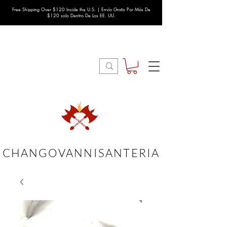
Free Shipping Over $120 Inside the U.S. | Envío Gratis Por Más De
$120 solo Dentro De Los EE. UU.
CHANGOVANNISANTERIA