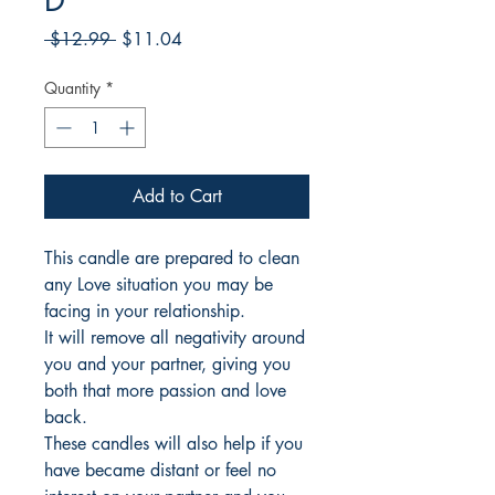
D
Regular
Sale
 $12.99 
$11.04
Price
Price
Quantity
*
Add to Cart
This candle are prepared to clean
any Love situation you may be
facing in your relationship.
It will remove all negativity around
you and your partner, giving you
both that more passion and love
back.
These candles will also help if you
have became distant or feel no