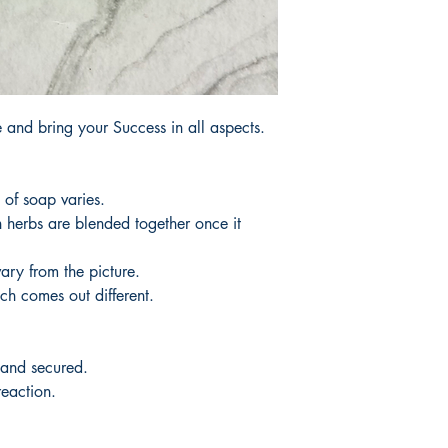
products.
Tardaría entre 3 y 5 d
 and bring your Success in all aspects.
 of soap varies.
herbs are blended together once it
ary from the picture.
h comes out different.
 and secured.
reaction.