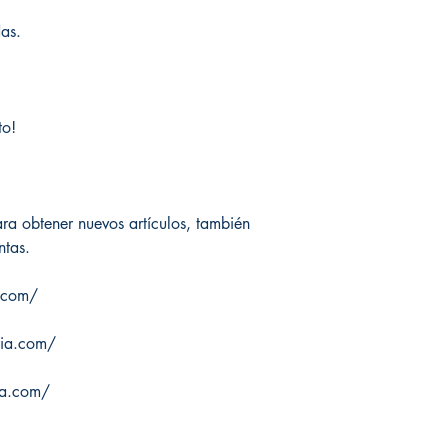
as.
to!
ra obtener nuevos artículos, también
ntas.
.com/
ria.com/
ia.com/