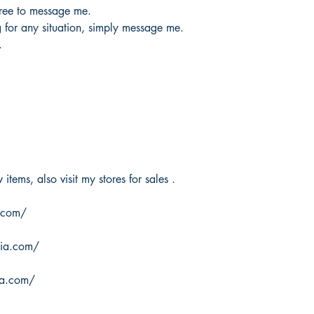
free to message me.
g for any situation, simply message me.
.
items, also visit my stores for sales .
.com/
ria.com/
ia.com/