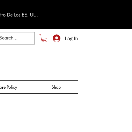
tro De Los EE. UU.
Log In
tore Policy
Shop