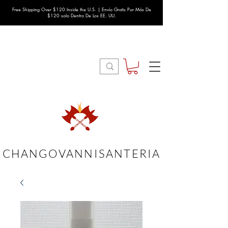
Free Shipping Over $120 Inside the U.S. | Envío Gratis Por Más De
$120 solo Dentro De Los EE. UU.
CHANGOVANNISANTERIA