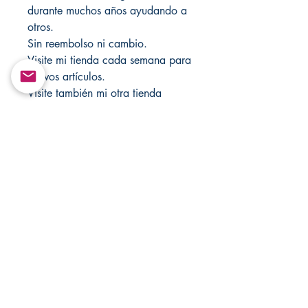
durante muchos años ayudando a
otros.
Sin reembolso ni cambio.
Visite mi tienda cada semana para
nuevos artículos.
Visite también mi otra tienda
MandSMagicJewelryBox para
obtener más accesorios y artículos
religiosos en Etsy.com.
Si busca más productos, visite
CHANGOVANNISANTERIA @
Etsy.com.
Return&Exchange |
Devolución E Intercambio
There are no returns and exchanges in
Shipping Policy & Polisa De
any of my products.
Envios
No hay devoluciones ni cambios en