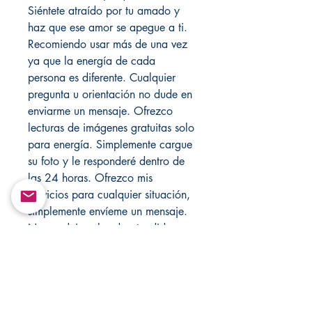
Siéntete atraído por tu amado y
haz que ese amor se apegue a ti.
Recomiendo usar más de una vez
ya que la energía de cada
persona es diferente. Cualquier
pregunta u orientación no dude en
enviarme un mensaje. Ofrezco
lecturas de imágenes gratuitas solo
para energía. Simplemente cargue
su foto y le responderé dentro de
las 24 horas. Ofrezco mis
servicios para cualquier situación,
simplemente envíeme un mensaje.
Nunca deje velas desatendidas.
Visite mi tienda cada semana para
obtener nuevos artículos, también
visite mis tiendas
Santamuertesanteria.com y
Changovannisanteria.com. Etsy