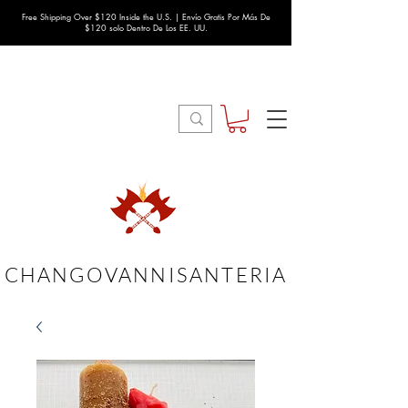
Free Shipping Over $120 Inside the U.S. | Envío Gratis Por Más De
$120 solo Dentro De Los EE. UU.
CHANGOVANNISANTERIA