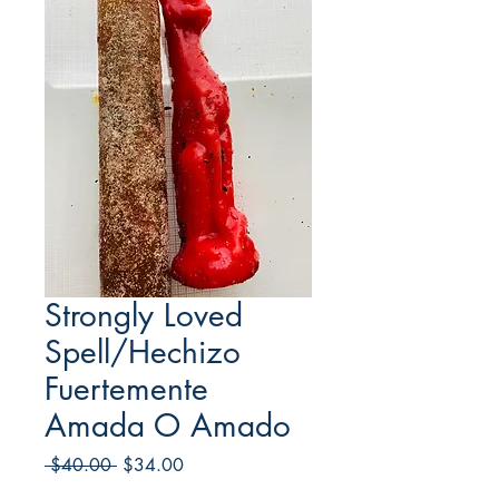
Strongly Loved
Spell/Hechizo
Fuertemente
Amada O Amado
Regular
Sale
 $40.00 
$34.00
Price
Price