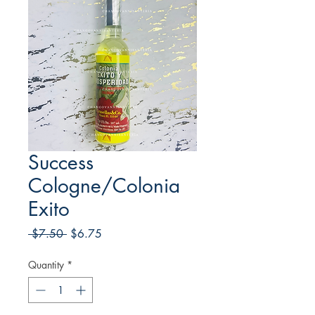
Success
Cologne/Colonia
Exito
Regular
Sale
 $7.50 
$6.75
Price
Price
Quantity
*