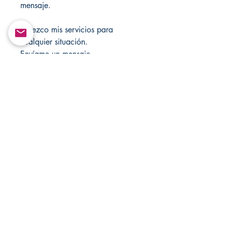
mensaje.
Ofrezco mis servicios para
cualquier situación.
Envíame un mensaje.
Solo para fines de entretenimiento!
Visita mi tienda cada semana para
ver nuevos artículos.
También puedes visitar mi otro sitio
web, SantaMuerteSanteria, para
encontrar más productos
espirituales.
https://www.santamuertesanteria.
com/