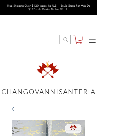
Free Shipping Over $120 Inside the U.S. | Envío Gratis Por Más De
$120 solo Dentro De Los EE. UU.
CHANGOVANNISANTERIA