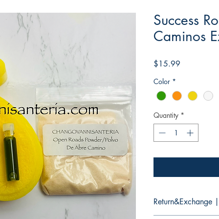
Success R
Caminos E
Price
$15.99
Color
*
Quantity
*
Return&Exchange |