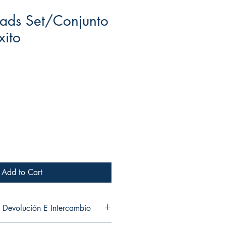
oads Set/Conjunto
xito
Add to Cart
 Devolución E Intercambio