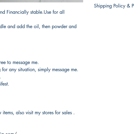
There are no re
Shipping Policy & P
products.
d Financially stable.Use for all
No hay devoluc
It would take 3 to 5 b
productos.
products.
dle and add the oil, then powder and
Tardaría entre 3 y 5 d
free to message me.
g for any situation, simply message me.
.
fest.
items, also visit my stores for sales .