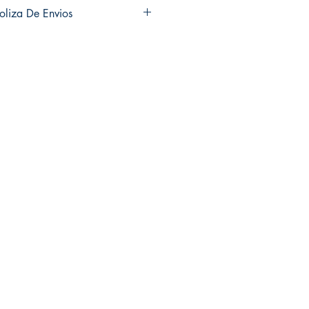
turns and exchanges in any of my
oliza De Envios
iones ni cambios en ninguno de mis
usiness days to ship out your
ías hábiles en enviar sus productos.