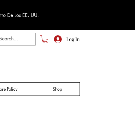
tro De Los EE. UU.
Log In
tore Policy
Shop