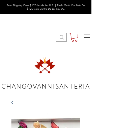
Free Shipping Over $120 Inside the U.S. | Envío Gratis Por Más De
$120 solo Dentro De Los EE. UU.
CHANGOVANNISANTERIA