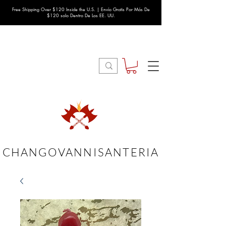
Free Shipping Over $120 Inside the U.S. | Envío Gratis Por Más De
$120 solo Dentro De Los EE. UU.
CHANGOVANNISANTERIA