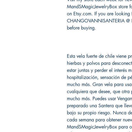
MandSMagicJewelryBox store for
on Etsy.com. If you are looking f
CHANGOVANNISANTERIA @ Etsy.
before buying.
Esta vela fuerte de chile viene 
hierbas y polvos para desconect
estar juntas y perder el interés m
hospitalización, sensación de p
mucho más. Gran vela para usar
cualquiera que desee, que otra 
mucho más. Puedes usar Venganz
preparado una Santera que lleva
bajo su propio riesgo. Nunca dej
cada semana para obtener nuevos
MandSMagicJewelryBox para obt