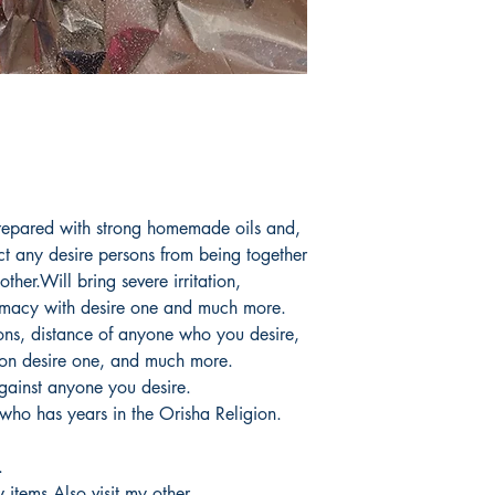
Prepared with strong homemade oils and,
t any desire persons from being together
ther.Will bring severe irritation,
Intimacy with desire one and much more.
ons, distance of anyone who you desire,
t on desire one, and much more.
gainst anyone you desire.
who has years in the Orisha Religion.
.
 items,Also visit my other