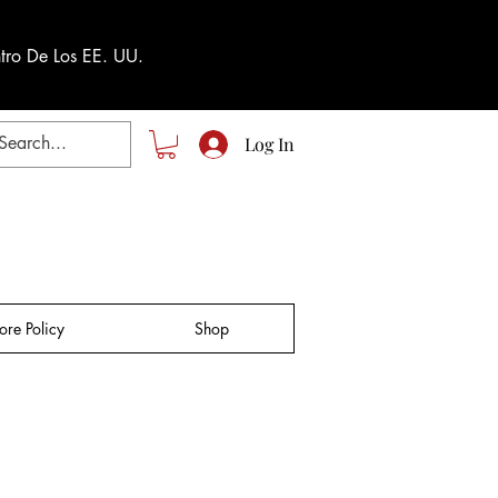
tro De Los EE. UU.
Log In
tore Policy
Shop