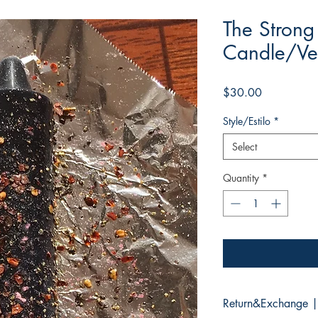
The Strong 
Candle/Vel
Price
$30.00
Style/Estilo
*
Select
Quantity
*
Return&Exchange |