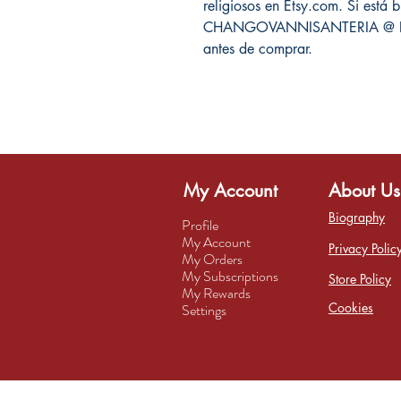
religiosos en Etsy.com. Si está 
CHANGOVANNISANTERIA @ Etsy.c
antes de comprar.
My Account
About Us
Biography
Profile
My Account
Privacy Polic
My Orders
My Subscriptions
Store Policy
My Rewards
Cookies
Settings