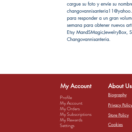
cargue su foto y envíe su nomb
changovannisanteria11@yahoo.c
para responder a un gran volume
semana para obtener nuevos artíc
Etsy MandSMagicJewelryBox, Sa
Changovannisanteria.
My Account
About Us
Biography
Profile
My Account
Privacy Polic
My Orders
My Subscriptions
Store Policy
My Rewards
Cookies
Settings