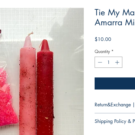
Tie My Ma
Amarra M
Price
$10.00
Quantity
*
Return&Exchange |
There are no returns 
Shipping Policy & P
No hay devoluciones 
productos.
It would take 3 to 5 b