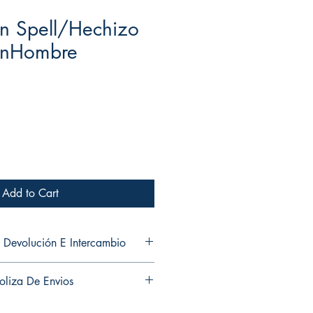
n Spell/Hechizo
inHombre
Add to Cart
 Devolución E Intercambio
and exchanges in any of my products.
oliza De Envios
ni cambios en ninguno de mis
usiness days to ship out your