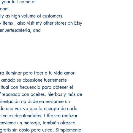
 your full name at
.com.
ply as high volume of customers.
items , also visit my other stores on Etsy
uertesanteria, and
a iluminar para traer a tu vida amor
u amado se obsesione fuertemente
itual con frecuencia para obtener el
 Preparado con aceites, hierbas y más de
rientación no dude en enviarme un
de una vez ya que la energía de cada
e velas desatendidas. Ofrezco realizar
 envíeme un mensaje, también ofrezco
gratis sin costo para usted. Simplemente