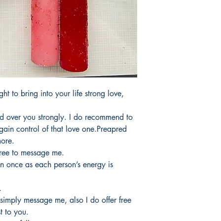
products.Not Includi
Tardaria entre 3 y 5 d
productos.No incluye 
ht to bring into your life strong love,
d over you strongly. I do recommend to
y gain control of that love one.Preapred
more.
free to message me.
n once as each person’s energy is
.
 simply message me, also I do offer free
t to you.