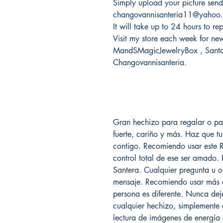
Simply upload your picture send
changovannisanteria11@yahoo
It will take up to 24 hours to re
Visit my store each week for new 
MandSMagicJewelryBox , Santam
Changovannisanteria.
Gran hechizo para regalar o par
fuerte, cariño y más. Haz que t
contigo. Recomiendo usar este R
control total de ese ser amado.
Santera. Cualquier pregunta u o
mensaje. Recomiendo usar más 
persona es diferente. Nunca dej
cualquier hechizo, simplemente
lectura de imágenes de energía 