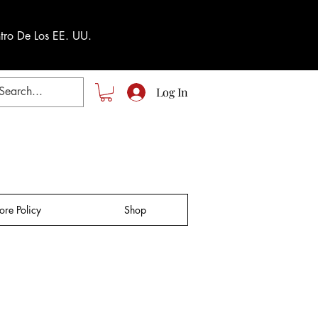
tro De Los EE. UU.
Log In
tore Policy
Shop