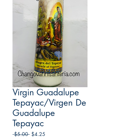
Virgin Guadalupe
Tepayac/Virgen De
Guadalupe
Tepayac
Regular
Sale
 $5.00 
$4.25