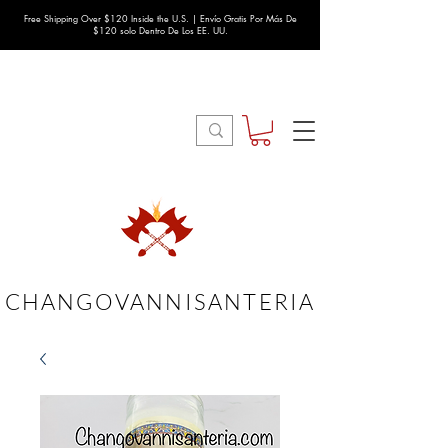
Free Shipping Over $120 Inside the U.S. | Envío Gratis Por Más De
$120 solo Dentro De Los EE. UU.
CHANGOVANNISANTERIA