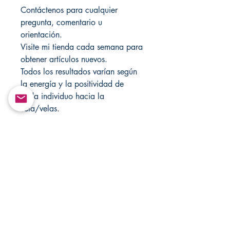
Contáctenos para cualquier
pregunta, comentario u
orientación.
Visite mi tienda cada semana para
obtener artículos nuevos.
Todos los resultados varían según
la energía y la positividad de
cada individuo hacia la
vela/velas.
Estos elementos no se pueden
recompilar ni retransmitir de
ninguna forma.
Solo con fines de entretenimiento!
Visite Changovannisanteria.com y
Santamuertesanteria.com para
obtener más artículos y ofertas