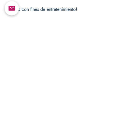
Solo con fines de entretenimiento!
Visite Changovannisanteria.com y
Santamuertesanteria.com para
obtener más artículos y ofertas
especiales.
https://mandsmagicjewelrybox.co
m/
Derechos de autor ©
Return&Exchange |
Devolución E Intercambio