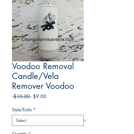
Voodoo Removal
Candle/Vela
Remover Voodoo
Regular
Sale
 $10.00 
$9.00
Price
Price
Style/Estilo
*
Quantity
*