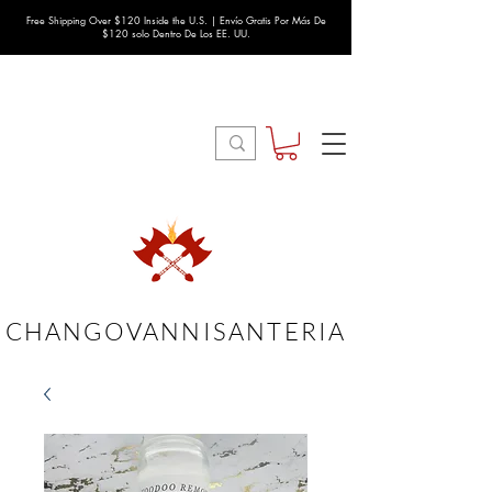
Free Shipping Over $120 Inside the U.S. | Envío Gratis Por Más De
$120 solo Dentro De Los EE. UU.
CHANGOVANNISANTERIA