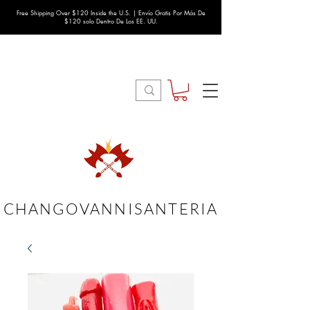
Free Shipping Over $120 Inside the U.S. | Envío Gratis Por Más De
$120 solo Dentro De Los EE. UU.
CHANGOVANNISANTERIA