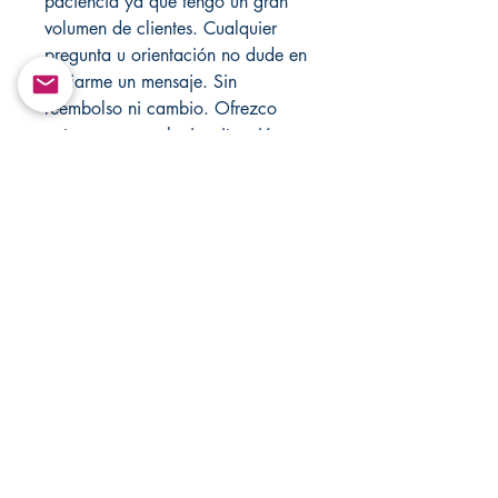
paciencia ya que tengo un gran
volumen de clientes. Cualquier
pregunta u orientación no dude en
enviarme un mensaje. Sin
reembolso ni cambio. Ofrezco
actuar para cualquier situación.
Solo con fines de entretenimiento!
Los resultados se basan en la
energía de cada persona, los
pacientes y yo recomiendo usar
hechizos de amor semanalmente
hasta que tenga resultados. Visite
mi tienda cada semana para
obtener nuevos artículos, también
visite mis sitios web oficiales
Santamuertesanteria.com y
Changovannisanteria.com.