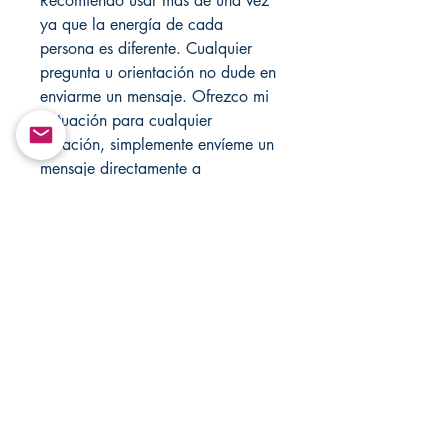
Recomiendo usar más de una vez
ya que la energía de cada
persona es diferente. Cualquier
pregunta u orientación no dude en
enviarme un mensaje. Ofrezco mi
actuación para cualquier
situación, simplemente envíeme un
mensaje directamente a
Changovannisanteria11@yahoo.c
om. Nunca deje velas
desatendidas.
Solo con fines de entretenimiento!
Visite mi tienda cada semana para
obtener nuevos artículos.
Return&Exchange |
Devolución E Intercambio
There are no returns and exchanges in