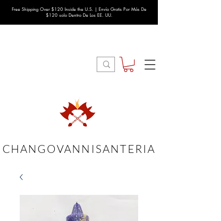
Free Shipping Over $120 Inside the U.S. | Envío Gratis Por Más De
$120 solo Dentro De Los EE. UU.
CHANGOVANNISANTERIA