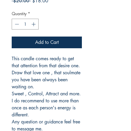
Regular
Sale
 $20.00 
$18.00
Price
Price
Quantity
*
Add to Cart
This candle comes ready to get
that attention from that desire one.
Draw that love one , that soulmate
you have been always been
waiting on.
Sweet , Control, Attract and more.
I do recommend to use more than
once as each person's energy is
different.
Any question or guidance feel free
to message me.