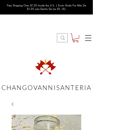
Free Shipping Over $120 Inside the U.S. | Envío Gratis Por Más De
$120 solo Dentro De Los EE. UU.
CHANGOVANNISANTERIA