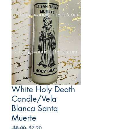
White Holy Death
Candle/Vela
Blanca Santa
Muerte
Regular
Sale
 $8.00 
$7.20