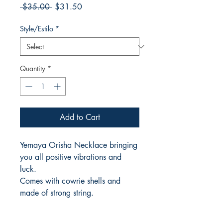
Regular
Sale
 $35.00 
$31.50
Price
Price
Style/Estilo
*
Quantity
*
Add to Cart
Yemaya Orisha Necklace bringing
you all positive vibrations and
luck.
Comes with cowrie shells and
made of strong string.