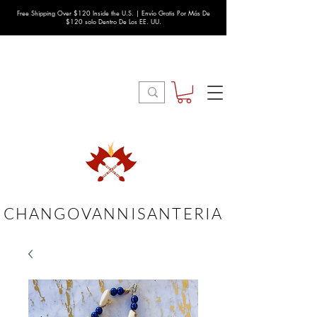
Free Shipping Over $120 Inside the U.S. | Envío Gratis Por Más De
$120 solo Dentro De Los EE. UU.
CHANGOVANNISANTERIA