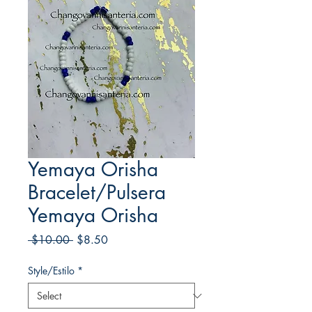
Yemaya Orisha
Bracelet/Pulsera
Yemaya Orisha
Regular
Sale
 $10.00 
$8.50
Price
Price
Style/Estilo
*