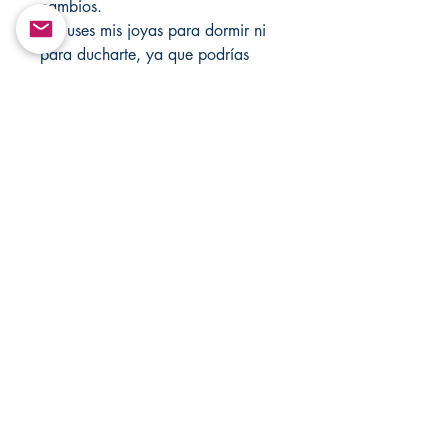
cambios.
No uses mis joyas para dormir ni
para ducharte, ya que podrías
dañar el material.
Tampoco las uses mientras estés
usando productos químicos.
La pulsera se puede hacer en
diferentes tamaños.
Al realizar el pedido, indica la
talla en la sección de notas.
Si no recibo la talla, te enviaré la
talla mediana de 7 Pulgadas.
Si tienes alguna pregunta o
necesitas ayuda, no dudes en
contactarme.
Ofrezco mis servicios para
cualquier situación.
Solo envíame un mensaje.