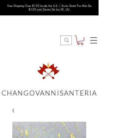
Free Shipping Over $120 Inside the U.S. | Envío Gratis Por Más De
$120 solo Dentro De Los EE. UU.
CHANGOVANNISANTERIA