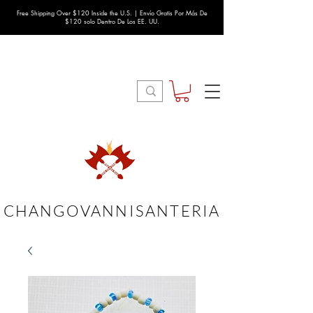
Free Shipping Over $120 Inside the U.S. | Envío Gratis Por Más De
$120 solo Dentro De Los EE. UU.
CHANGOVANNISANTERIA