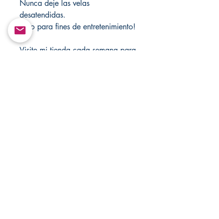
Nunca deje las velas
desatendidas.
Solo para fines de entretenimiento!
Visite mi tienda cada semana para
obtener nuevos artículos, también
visite mis tiendas para ver las
ventas.
https://mandsmagicjewelrybox.co
m/
https://www.changovannisanteria.
com/
https://www.santamuertesanteria.
com/